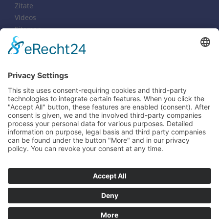
Zitate
Videos
Sitemap
Notfälle
Tel. 0611-16850358
Copyright 2003-2025 Ines Rauscher
Praxis für Genogrammarbeit & Psychotherapie
Wegbegleiterin, Coach & Systemische Familienberaterin
(Genogrammarbeit & systemische Familientherapie,
Familienaufstellungen, Struktur - Aufstellungen)
& Gestalterin von
Selbsterfahrungsseminare
Heilpraktikerin (eingeschränkt für Psychotherapie)
im
Nerotal 18 | 65193 Wiesbaden | Tel. 0611-16850358 | Fax. 0611-
16850412
Fotos Copyright Can Stock Photo Inc. www.canstockphotos.de - Details