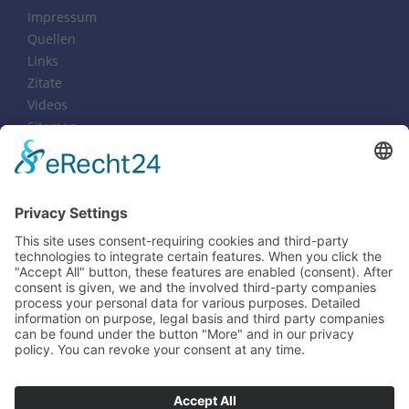
Impressum
Quellen
Links
Zitate
Videos
Sitemap
Notfälle
Tel. 0611-16850358
Copyright 2003-2025 Ines Rauscher
Praxis für Genogrammarbeit & Psychotherapie
Wegbegleiterin, Coach & Systemische Familienberaterin
(Genogrammarbeit & systemische Familientherapie,
Familienaufstellungen, Struktur - Aufstellungen)
& Gestalterin von
Selbsterfahrungsseminare
Heilpraktikerin (eingeschränkt für Psychotherapie)
im